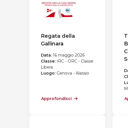
Regata della
T
Gallinara
B
C
Data:
16 maggio 2026
S
Classe:
IRC - ORC - Classe
Libera
D
Luogo:
Genova - Alassio
C
L
M
Approfondisci
A