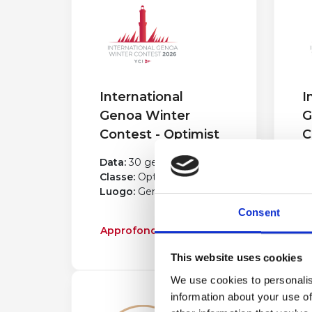
International
I
Genoa Winter
G
Contest - Optimist
C
Data:
30 gennaio 2026
D
Classe:
Optimist
C
Luogo:
Genova
I
L
Consent
Approfondisci
A
This website uses cookies
We use cookies to personalis
information about your use of