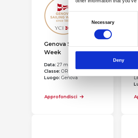
other information that you’ve
Consent
Necessary
Selection
Genova Sailing
T
Week
R
Deny
Data:
27 marzo 2026
D
Classe:
ORC - One Design
C
Luogo:
Genova
Li
L
Approfondisci
A