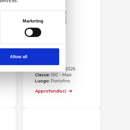
 services.
Marketing
Regate di
Primavera
Allow all
Portofino
Data:
30 aprile 2026
Classe:
IRC - Maxi
Luogo:
Portofino
Approfondisci