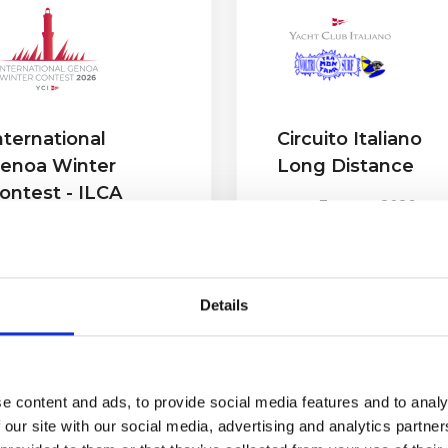
nternational
Circuito Italiano
enoa Winter
Long Distance
ontest - ILCA
Data:
7 marzo 2026
Classe:
Windsurf - Pinna
ata:
21 febbraio 2026
Foil
lasse:
ILCA 7 - ILCA 6 -
Luogo:
Genova, Voltri
LCA 4
uogo:
Genova
Details
pprofondisci
Approfondisci
e content and ads, to provide social media features and to analy
 our site with our social media, advertising and analytics partn