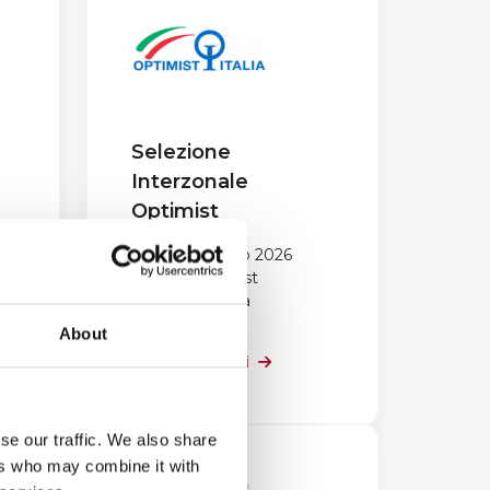
Selezione
Interzonale
Optimist
 /
Data:
20 marzo 2026
Classe:
Optimist
Luogo:
Genova
About
Approfondisci
se our traffic. We also share
ers who may combine it with