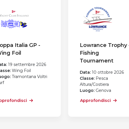
oppa Italia GP -
Lowrance Trophy 
ing Foil
Fishing
Tournament
ata:
19 settembre 2026
lasse:
Wing Foil
Data:
10 ottobre 2026
uogo:
Tramontana Voltri
Classe:
Pesca
rf
Altura/Costiera
Luogo:
Genova
pprofondisci
Approfondisci