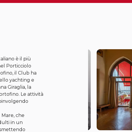
liano è il più
nel Porticciolo
fino, il Club ha
ello yachting e
na Giraglia, la
rtofino. Le attività
coinvolgendo
i Mare, che
ulti in un
rasmettendo