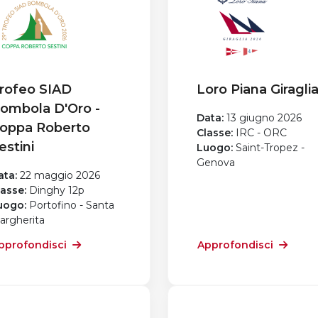
rofeo SIAD
Loro Piana Giragli
ombola D'Oro -
Data:
13 giugno 2026
oppa Roberto
Classe:
IRC - ORC
estini
Luogo:
Saint-Tropez -
Genova
ata:
22 maggio 2026
lasse:
Dinghy 12p
uogo:
Portofino - Santa
argherita
pprofondisci
Approfondisci