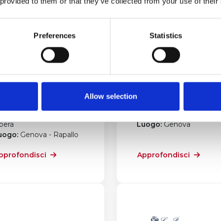
 provided to them or that they’ve collected from your use of their
Preferences
Statistics
rofeo Porto Carlo
The Gentlemen
iva
Challenge
Allow selection
ata:
11 aprile 2026
Data:
17 aprile 2026
lasse:
IRC - ORC - Classe
Classe:
J70
bera
Luogo:
Genova
uogo:
Genova - Rapallo
pprofondisci
Approfondisci