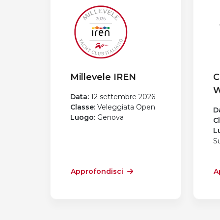
Millevele IREN
C
W
Data:
12 settembre 2026
Classe:
Veleggiata Open
D
Luogo:
Genova
C
L
Su
Approfondisci
A