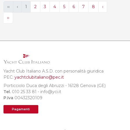
‹‹
‹
1
2
3
4
5
6
7
8
›
››
Yacht Club Italiano A.S.D. con personalità giuridica
PEC:
yachtclubitaliano@pec.it
Porticciolo Duca degli Abruzzi - 16128 Genova (GE)
Tel.
010 25 33 81 - info@yci.it
P.Iva
00432320109
Pagamenti