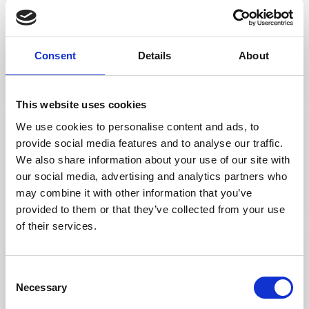
1 settimana fa
Optimist - Campionato Italiano a squadre e
Optiweek
Consent
Details
About
Leggi di più
This website uses cookies
Eventi Sportivi
We use cookies to personalise content and ads, to
provide social media features and to analyse our traffic.
1 mese fa
We also share information about your use of our site with
J/70 Member's Cup - Summer Edition
our social media, advertising and analytics partners who
may combine it with other information that you’ve
Leggi di più
provided to them or that they’ve collected from your use
of their services.
Agonistica
1 mese fa
Consent
Coppa Primavela Kinder Joy of moving
Necessary
Selection
2026