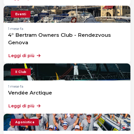
Eventi
1 mese fa
4° Bertram Owners Club - Rendezvous
Genova
Leggi di più
Il Club
1 mese fa
Vendée Arctique
Leggi di più
Agonistica