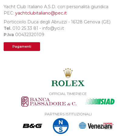
Yacht Club Italiano A.S.D. con personalità giuridica
PEC:
yachtclubitaliano@pec.it
Porticciolo Duca degli Abruzzi - 16128 Genova (GE)
Tel.
010 25 33 81 - info@yci.it
P.Iva
00432320109
Pagamenti
OFFICIAL TIMEPIECE
PARTNERS ISTITUZIONALI