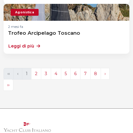
Agonistica
2 mesi fa
Trofeo Arcipelago Toscano
Leggi di più
‹‹
‹
1
2
3
4
5
6
7
8
›
››