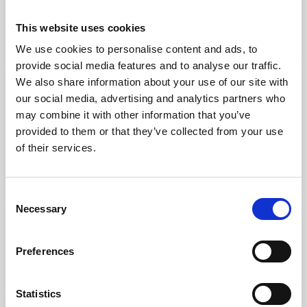
J/70 Member's Cup - Summer Edition
This website uses cookies
Leggi di più
We use cookies to personalise content and ads, to
provide social media features and to analyse our traffic.
We also share information about your use of our site with
Agonistica
our social media, advertising and analytics partners who
1 mese fa
may combine it with other information that you’ve
Coppa Primavela Kinder Joy of moving
provided to them or that they’ve collected from your use
2026
of their services.
Leggi di più
Consent
1 mese fa
Necessary
Selection
Campionato Italiano Assoluto d’Altura
Edison Next 2026
Preferences
Leggi di più
Statistics
1 mese fa