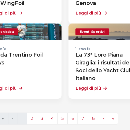
 WingFoil
Genova
i di più
Leggi di più
onistica
Eventi Sportivi
e fa
1 mese fa
da Trentino Foil
La 73ª Loro Piana
ys
Giraglia: i risultati de
Soci dello Yacht Clu
Italiano
i di più
Leggi di più
‹‹
‹
1
2
3
4
5
6
7
8
›
››