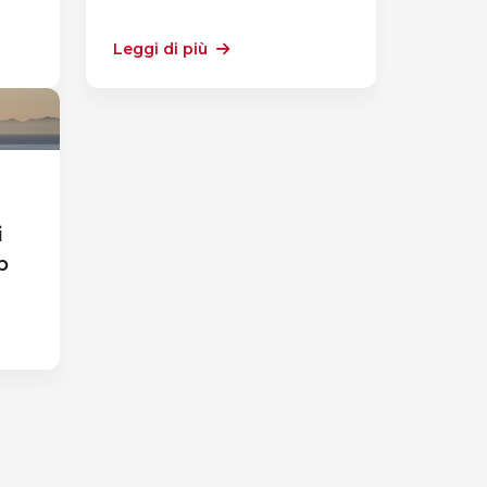
Leggi di più
i
b