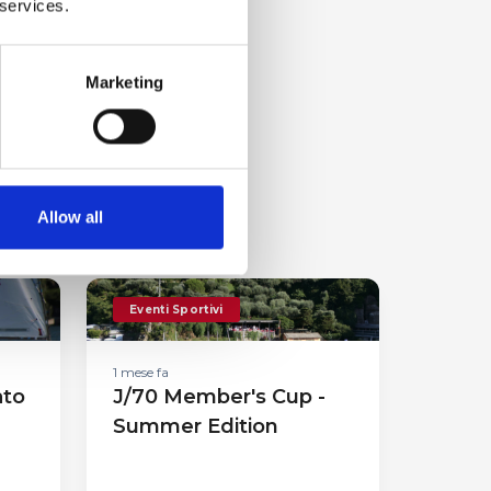
 services.
Marketing
Allow all
Eventi Sportivi
1 mese fa
ato
J/70 Member's Cup -
Summer Edition