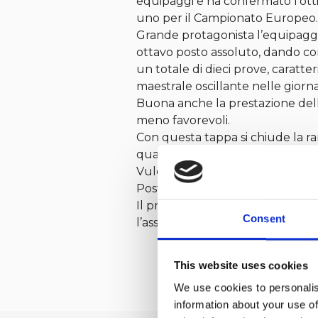
equipaggi e ha confermato l’ottim
uno per il Campionato Europeo.
Grande protagonista l’equipaggio
ottavo posto assoluto, dando con
un totale di dieci prove, caratte
maestrale oscillante nelle giorn
Buona anche la prestazione del
meno favorevoli.
Con questa tappa si chiude la ra
qualificati per i principali app
Vulcanile, Donà – Perazzi e Cano
Postiglione – Vulcanile.
Il prossimo appuntamento sarà l
Consent
l’assegnazione degli ultimi posti d
This website uses cookies
We use cookies to personalis
information about your use of