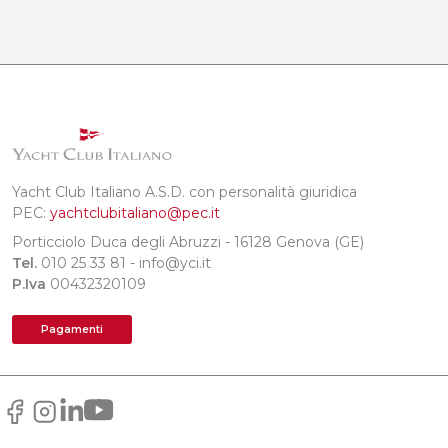
Yacht Club Italiano A.S.D. con personalità giuridica
PEC:
yachtclubitaliano@pec.it
Porticciolo Duca degli Abruzzi - 16128 Genova (GE)
Tel.
010 25 33 81 - info@yci.it
P.Iva
00432320109
Pagamenti