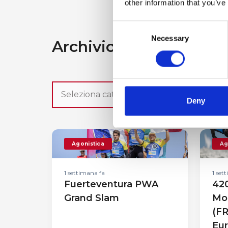
other information that you’ve
Consent
Necessary
Selection
Archivio News
Deny
Agonistica
Ag
1 settimana fa
1 set
Fuerteventura PWA
42
Grand Slam
Mon
(F
Eur