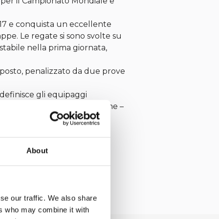
ti per il Campionato Mondiale e
U17 e conquista un eccellente
ppe. Le regate si sono svolte su
stabile nella prima giornata,
posto, penalizzato da due prove
definisce gli equipaggi
 i nostri equipaggi Postiglione –
ca il nostro equipaggio
no, occasione decisiva per
About
se our traffic. We also share
ers who may combine it with