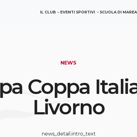
IL CLUB
EVENTI SPORTIVI
SCUOLA DI MARE
A
NEWS
ppa Coppa Itali
Livorno
news_detail.intro_text