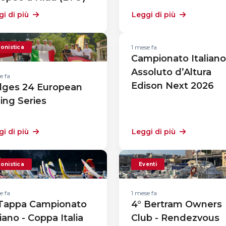
i di più
Leggi di più
1 mese fa
onistica
Campionato Italiano
Assoluto d’Altura
e fa
Edison Next 2026
lges 24 European
ling Series
i di più
Leggi di più
onistica
Eventi
e fa
1 mese fa
 Tappa Campionato
4° Bertram Owners
liano - Coppa Italia
Club - Rendezvous