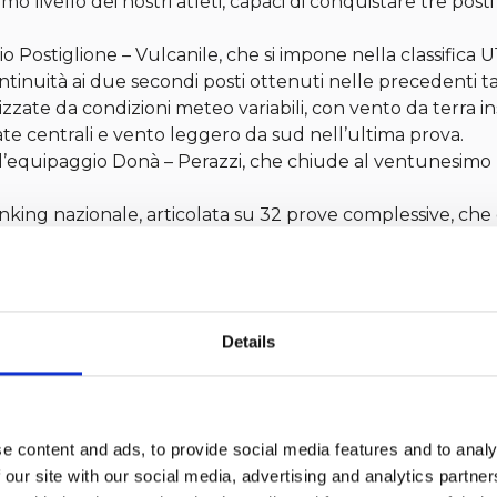
o livello dei nostri atleti, capaci di conquistare tre pos
 Postiglione – Vulcanile, che si impone nella classifica 
tinuità ai due secondi posti ottenuti nelle precedenti ta
rizzate da condizioni meteo variabili, con vento da terra in
ate centrali e vento leggero da sud nell’ultima prova.
l’equipaggio Donà – Perazzi, che chiude al ventunesimo 
nking nazionale, articolata su 32 prove complessive, che 
untamenti internazionali. Accedono al Campionato Mondiale
nici – Trillo, mentre per il Campionato Europeo si qualifi
a Coppa Uniqua di Cesenatico, in programma a inizio giug
Details
isponibili.
e content and ads, to provide social media features and to analy
 our site with our social media, advertising and analytics partn