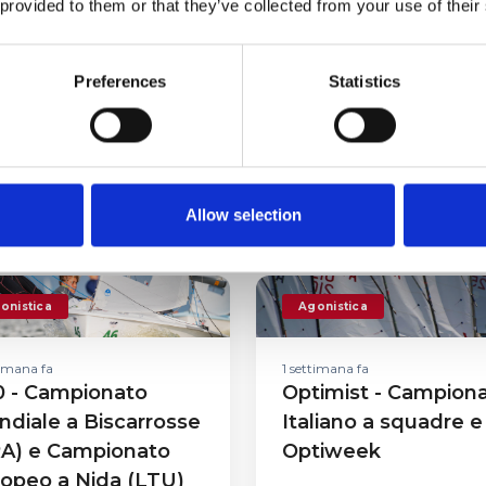
 provided to them or that they’ve collected from your use of their
Preferences
Statistics
Allow selection
onistica
Agonistica
timana fa
1 settimana fa
0 - Campionato
Optimist - Campion
diale a Biscarrosse
Italiano a squadre e
RA) e Campionato
Optiweek
opeo a Nida (LTU)