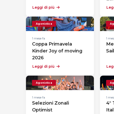
Leggi di più
Legg
Agonistica
Ag
1 mese fa
1 mes
Coppa Primavela
Me
Kinder Joy of moving
Sai
2026
Leggi di più
Legg
Agonistica
Ag
1 mese fa
1 mes
Selezioni Zonali
4°
Optimist
Ita