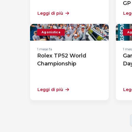
GP
Leggi di più
Legg
Agonistica
Ag
1 mese fa
1 mes
Rolex TP52 World
Gar
Championship
Da
Leggi di più
Legg