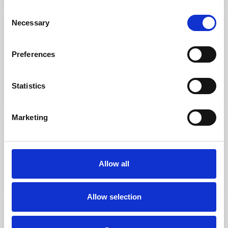
Consent
Necessary
Agonistica
Selection
1 mese fa
Preferences
Coppa Primavela Kinder Joy of moving
2026
Statistics
Leggi di più
Marketing
Agonistica
1 mese fa
Melges 24 European Sailing Series
Allow all
Leggi di più
Allow selection
1 mese fa
Campionato Italiano Assoluto d’Altura
Edison Next 2026