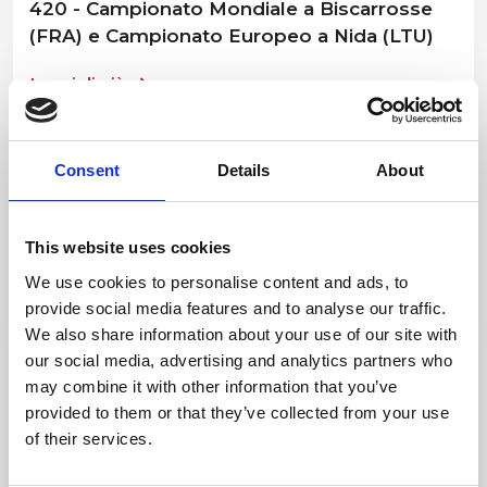
420 - Campionato Mondiale a Biscarrosse
(FRA) e Campionato Europeo a Nida (LTU)
Leggi di più
Agonistica
Consent
Details
About
1 settimana fa
Optimist - Campionato Italiano a squadre e
Optiweek
This website uses cookies
We use cookies to personalise content and ads, to
Leggi di più
provide social media features and to analyse our traffic.
We also share information about your use of our site with
Eventi Sportivi
our social media, advertising and analytics partners who
may combine it with other information that you’ve
1 mese fa
provided to them or that they’ve collected from your use
J/70 Member's Cup - Summer Edition
of their services.
Leggi di più