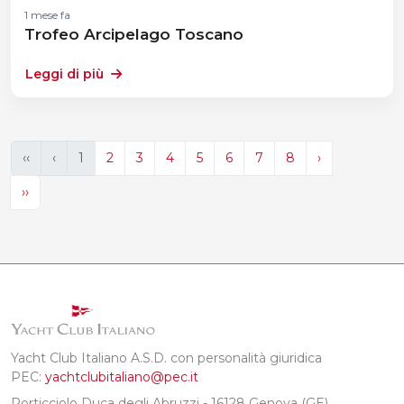
1 mese fa
Trofeo Arcipelago Toscano
Leggi di più
‹‹
‹
1
2
3
4
5
6
7
8
›
››
Yacht Club Italiano A.S.D. con personalità giuridica
PEC:
yachtclubitaliano@pec.it
Porticciolo Duca degli Abruzzi - 16128 Genova (GE)