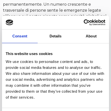
permanentemente. Un numero crescente e
trasversale di persone sente le emergenze legate
all’acqua sul nostro pianeta come priorità globali nel
rispetto di una crescita economica sostenibile, più
equilibrata e armonico sulla terra e sui mari. Queste
priorità richiamano l’importanza di un nuovo
Consent
Details
About
approccio, basato principalmente su una Water
Policy, trasversale e interdisciplinare.
This website uses cookies
Il volume presentato racchiude gli atti di un Evento
We use cookies to personalise content and ads, to
Speciale interamente dedicato alle Risorse Idriche
provide social media features and to analyse our traffic.
promosso per la prima volta al G20 sotto la
We also share information about your use of our site with
Presidenza Italiana. L’evento
our social media, advertising and analytics partners who
presso la nostra sede ha rappresentato il primo di
may combine it with other information that you’ve
una serie di momenti pubblici di riflessione su questi
provided to them or that they’ve collected from your use
temi partendo dai contenuti del volume.
of their services.