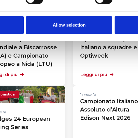
onistica
Agonistica
Allow selection
timana fa
1 settimana fa
0 - Campionato
Optimist - Campion
diale a Biscarrosse
Italiano a squadre e
RA) e Campionato
Optiweek
opeo a Nida (LTU)
i di più
Leggi di più
1 mese fa
onistica
Campionato Italiano
Assoluto d’Altura
e fa
Edison Next 2026
lges 24 European
ling Series