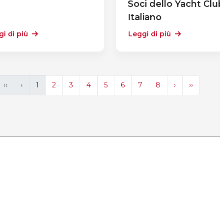
Soci dello Yacht Clu
Italiano
i di più
Leggi di più
‹‹
‹
1
2
3
4
5
6
7
8
›
››