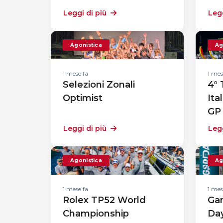
Leggi di più
Legg
Agonistica
Ag
1 mese fa
1 mes
Selezioni Zonali
4°
Optimist
Ita
GP
Leggi di più
Legg
Agonistica
Ag
1 mese fa
1 mes
Rolex TP52 World
Gar
Championship
Da