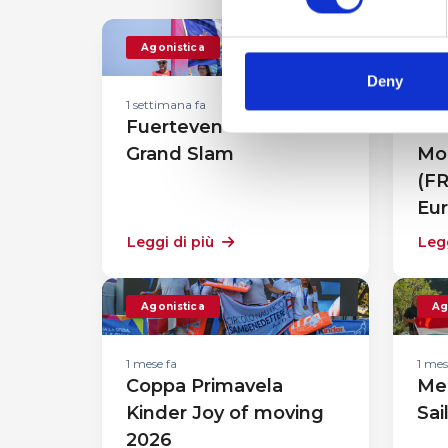
Agonistica
Ag
Deny
1 settimana fa
1 set
Fuerteventura PWA
42
Grand Slam
Mon
(F
Eur
Leggi di più
Legg
Agonistica
Ag
1 mese fa
1 mes
Coppa Primavela
Me
Kinder Joy of moving
Sai
2026