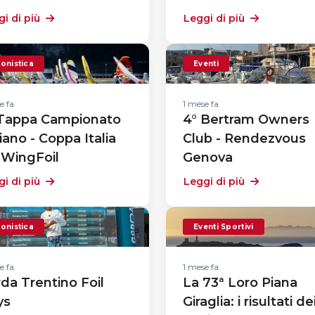
i di più
Leggi di più
onistica
Eventi
e fa
1 mese fa
 Tappa Campionato
4° Bertram Owners
liano - Coppa Italia
Club - Rendezvous
 WingFoil
Genova
i di più
Leggi di più
onistica
Eventi Sportivi
e fa
1 mese fa
da Trentino Foil
La 73ª Loro Piana
ys
Giraglia: i risultati de