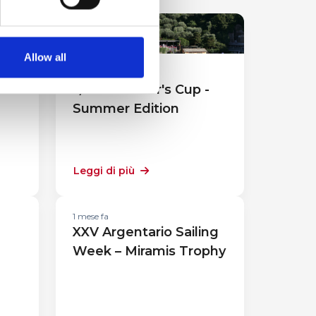
Eventi Sportivi
Allow all
1 mese fa
ato
J/70 Member's Cup -
Summer Edition
Leggi di più
1 mese fa
XXV Argentario Sailing
Week – Miramis Trophy