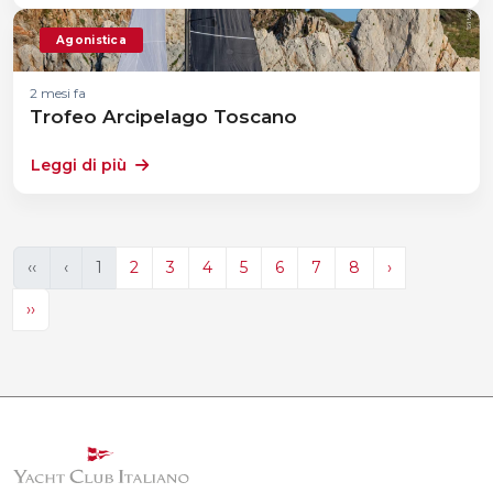
Agonistica
2 mesi fa
Trofeo Arcipelago Toscano
Leggi di più
‹‹
‹
1
2
3
4
5
6
7
8
›
››