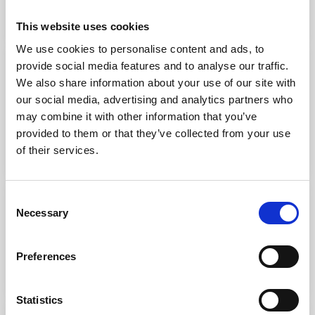
Leggi di più
This website uses cookies
We use cookies to personalise content and ads, to
Agonistica
provide social media features and to analyse our traffic.
We also share information about your use of our site with
1 mese fa
our social media, advertising and analytics partners who
Coppa Primavela Kinder Joy of moving
may combine it with other information that you’ve
2026
provided to them or that they’ve collected from your use
of their services.
Leggi di più
Agonistica
Consent
Necessary
Selection
1 mese fa
Melges 24 European Sailing Series
Preferences
Leggi di più
Statistics
1 mese fa