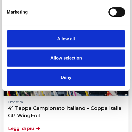
XXV Argentario Sailing Week – Miramis
Trophy
Marketing
Leggi di più
Allow all
Agonistica
1 mese fa
Allow selection
Selezioni Zonali Optimist
Leggi di più
Deny
Agonistica
1 mese fa
4° Tappa Campionato Italiano - Coppa Italia
GP WingFoil
Leggi di più