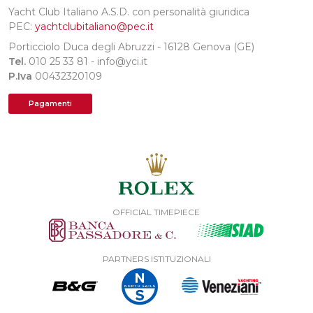
Yacht Club Italiano A.S.D. con personalità giuridica
PEC:
yachtclubitaliano@pec.it
Porticciolo Duca degli Abruzzi - 16128 Genova (GE)
Tel.
010 25 33 81 - info@yci.it
P.Iva
00432320109
Pagamenti
OFFICIAL TIMEPIECE
PARTNERS ISTITUZIONALI