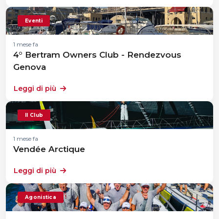
Eventi
1 mese fa
4° Bertram Owners Club - Rendezvous
Genova
Leggi di più
Il Club
1 mese fa
Vendée Arctique
Leggi di più
Agonistica