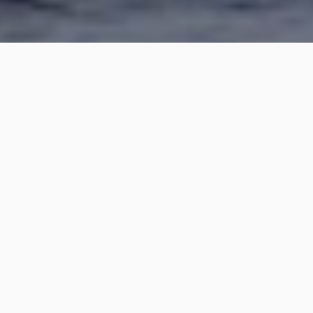
21 - 22 Febbraio 2026
Due intensi giorni di regate nelle acque del Lido di
Albaro, nel periodo meteorologico più favorevole
dell’anno, offrono la migliore occasione per
prepararsi al meglio alla stagione.
Grazie alle condizioni ideali del mare e del vento e
del numero di partecipanti, il Genoa Winter Contest
ILCA rappresenta un appuntamento tecnico di