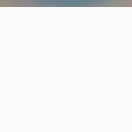
I nostri corsi sono aperti anche ai non-soci del Club.
Questo corso è obbligatorio per la partecipazione a
regate offshore di grado 0, 1 e 2, secondo il
regolamento World Sailing OSR. Fornisce una
formazione completa in materia di primo soccorso e
gestione delle emergenze mediche a bordo,
fondamentale per operare in sicurezza in
navigazione d’altura.