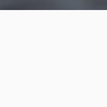
I nostri corsi sono aperti anche ai non-soci del Club.
La Scuola di Mare offre una serie di corsi di vela
d’altura differenziati in funzione del livello di
esperienza su una barca a vela da 19 m, di durata
variabile tra i 3 ed i 7 giorni.