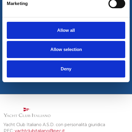
Marketing
*
RICHIESTA
Allow all
Inviando questo form, dichiaro di aver letto e accettato la policy della
Allow selection
*
Privacy Policy
e il regolamento anti-spam di yachtclubitaliano.it.
Deny
Invia il messaggio
Yacht Club Italiano A.S.D. con personalità giuridica
PEC:
yachtclubitaliano@pec.it