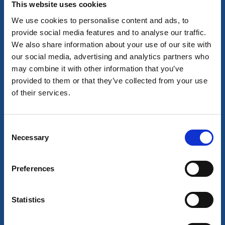
presto.
This website uses cookies
We use cookies to personalise content and ads, to
provide social media features and to analyse our traffic.
We also share information about your use of our site with
*
NOME
our social media, advertising and analytics partners who
may combine it with other information that you’ve
provided to them or that they’ve collected from your use
of their services.
*
COGNOME
Consent
Necessary
Selection
*
E-MAIL
Preferences
Statistics
*
N. DI TELEFONO